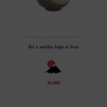
Bols cérémonie du thé
,
Cérémonie du thé
,
THES
Bol à matcha beige et brun
35,00
€