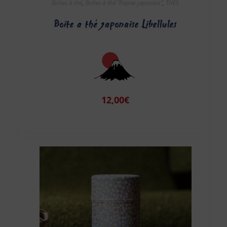
Boîtes à thé
,
Boîtes à thé "Papier japonais"
,
THES
Boite à thé japonaise Libellules
12,00
€