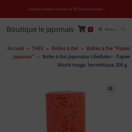
Livraison offerte à partir de 50 Euros d'achats !
Boutique le Japonais
Menu
0
Accueil
»
THES
»
Boîtes à thé
»
Boîtes à thé "Papier
japonais"
»
Boîte à thé japonaise Libellules – Papier
Washi rouge, hermétique 200 g
🔍