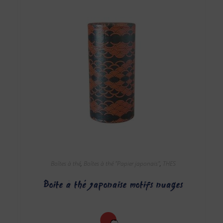
Boîtes à thé
,
Boîtes à thé "Papier japonais"
,
THES
Boite à thé japonaise motifs nuages