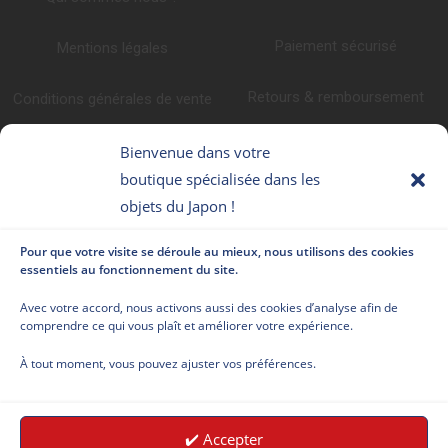
Paiement sécurisé
Mentions légales
Retours & remboursement
Conditions générales de vente
Promotions
Politique de confidentialité
Bienvenue dans votre
boutique spécialisée dans les
Programme fidélité
Faq
objets du Japon !
CONTACTEZ-NOUS
NOUS SUIVRE
Pour que votre visite se déroule au mieux, nous utilisons des cookies
essentiels au fonctionnement du site.
Le Japonais 79 Av
Avec votre accord, nous activons aussi des cookies d’analyse afin de
comprendre ce qui vous plaît et améliorer votre expérience.
Clément Ader
34170 Castelnau le
À tout moment, vous pouvez ajuster vos préférences.
lez France
Appelez nous au
✔️ Accepter