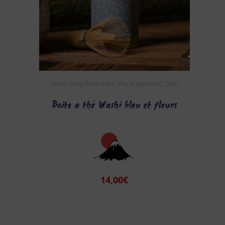
Boîtes à thé
,
Boîtes à thé "Papier japonais"
,
THES
Boite à thé Washi bleu et fleurs
14,00
€