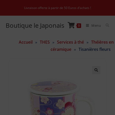
Livraison offerte à partir de 50 Euros d'achats !
Boutique le Japonais
Menu
0
Accueil
»
THES
»
Services à thé
»
Théières en
céramique
»
Tisanières fleurs
🔍