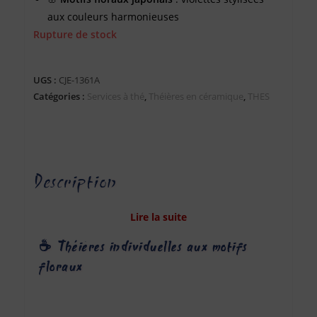
aux couleurs harmonieuses
Rupture de stock
☕
Filtre inox amovible
pour une infusion simple
et pratique
🏺
Céramique japonaise durable
, résistante et
UGS :
CJE-1361A
agréable au quotidien
Catégories :
Services à thé
,
Théières en céramique
,
THES
🎁 Parfaites pour une pause thé zen ou comme
idée cadeau
📏
Dimensions
: hauteur 10 cm – diamètre 8,4 cm
Description
Lire la suite
☕ Théières individuelles aux motifs
floraux