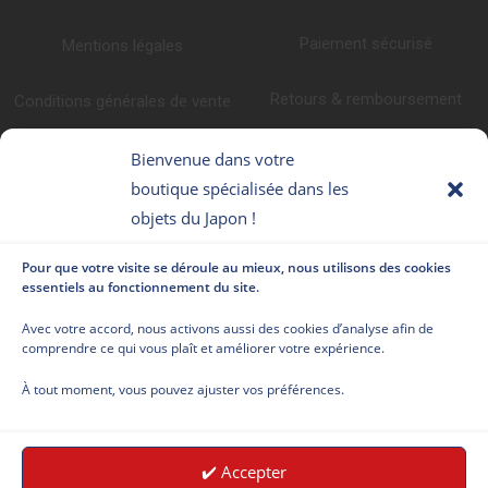
Paiement sécurisé
Mentions légales
Retours & remboursement
Conditions générales de vente
Promotions
Politique de confidentialité
Bienvenue dans votre
boutique spécialisée dans les
Programme fidélité
Faq
objets du Japon !
CONTACTEZ-NOUS
NOUS SUIVRE
Pour que votre visite se déroule au mieux, nous utilisons des cookies
essentiels au fonctionnement du site.
Le Japonais 79 Av
Avec votre accord, nous activons aussi des cookies d’analyse afin de
comprendre ce qui vous plaît et améliorer votre expérience.
Clément Ader
34170 Castelnau le
À tout moment, vous pouvez ajuster vos préférences.
lez France
Appelez nous au
✔️ Accepter