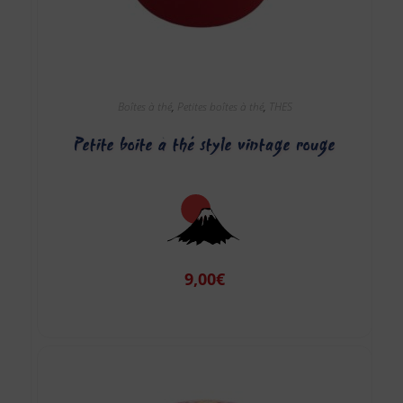
Boîtes à thé
,
Petites boîtes à thé
,
THES
Petite boite à thé style vintage rouge
9,00
€