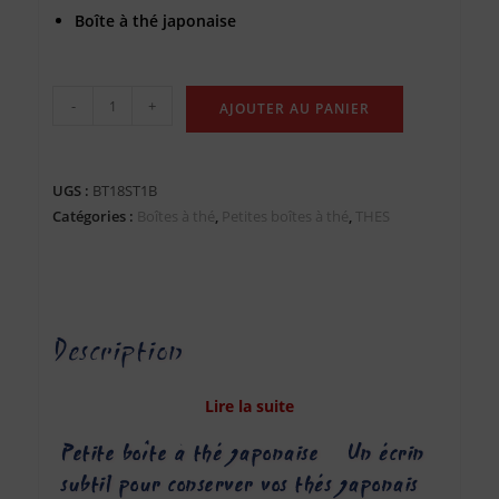
Boîte à thé japonaise
Matière : métal
Contenance : 150 g
Couleur : bleu et vert
-
+
AJOUTER AU PANIER
Diamètre : 8 cm
Hauteur : 9 cm
Idéale pour conserver le thé
UGS :
BT18ST1B
Délai de livraison : 6 à 7 jours
Catégories :
Boîtes à thé
,
Petites boîtes à thé
,
THES
Description
Lire la suite
Petite boîte à thé japonaise – Un écrin
subtil pour conserver vos thés japonais