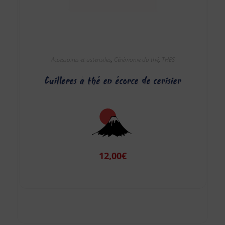
Accessoires et ustensiles
,
Cérémonie du thé
,
THES
Cuillères à thé en écorce de cerisier
12,00
€