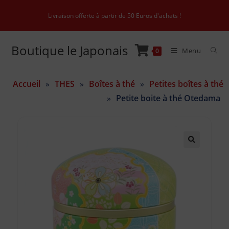
Livraison offerte à partir de 50 Euros d'achats !
Boutique le Japonais
Menu
0
Accueil
»
THES
»
Boîtes à thé
»
Petites boîtes à thé
»
Petite boite à thé Otedama
🔍