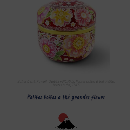
Boîtes à thé
,
Kawaii
,
OBJETS JAPONAIS
,
Petites boîtes à thé
,
Petites
boites à thé
,
THES
Petites boites à thé grandes fleurs