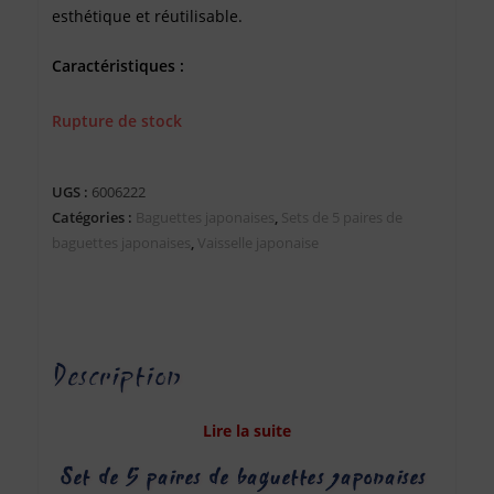
esthétique et réutilisable.
Caractéristiques :
Set de 5 paires de baguettes
Rupture de stock
Couleur : bleu foncé et naturel
Longueur : 22,5 cm
UGS :
6006222
Matière : bois
Catégories :
Baguettes japonaises
,
Sets de 5 paires de
baguettes japonaises
,
Vaisselle japonaise
Description
Lire la suite
Set de 5 paires de baguettes japonaises