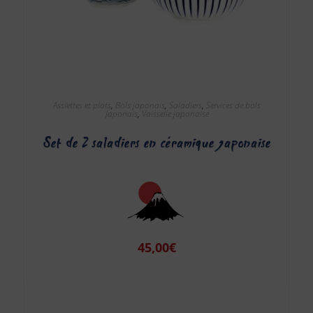
Assiettes et plats
,
Bols japonais
,
Saladiers
,
Services de bols
As
japonais
,
Vaisselle japonaise
Set de 2 saladiers en céramique japonaise
S
45,00
€