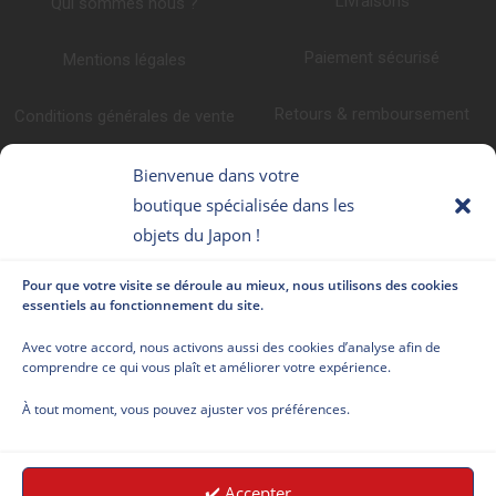
Livraisons
Qui sommes nous ?
Paiement sécurisé
Mentions légales
Retours & remboursement
Conditions générales de vente
Promotions
Politique de confidentialité
Bienvenue dans votre
boutique spécialisée dans les
Programme fidélité
Faq
objets du Japon !
CONTACTEZ-NOUS
NOUS SUIVRE
Pour que votre visite se déroule au mieux, nous utilisons des cookies
essentiels au fonctionnement du site.
Le Japonais 79 Av
Avec votre accord, nous activons aussi des cookies d’analyse afin de
comprendre ce qui vous plaît et améliorer votre expérience.
Clément Ader
34170 Castelnau le
À tout moment, vous pouvez ajuster vos préférences.
lez France
Appelez nous au
✔️ Accepter